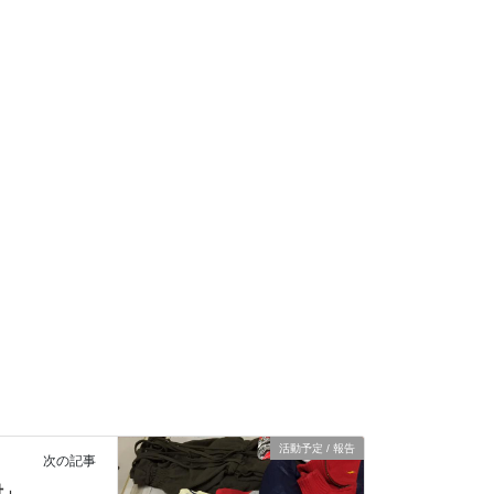
活動予定 / 報告
次の記事
付」