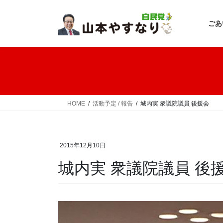
コ
ナ
ン
ビ
ごあ
テ
ゲ
ン
ー
ツ
シ
へ
ョ
ス
ン
キ
に
ッ
移
HOME
活動予定 / 報告
城内実 衆議院議員 後援会
プ
動
2015年12月10日
城内実 衆議院議員 後