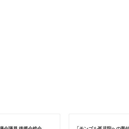
市議会議員 後援会総会
「モンゴル孤児院への寄