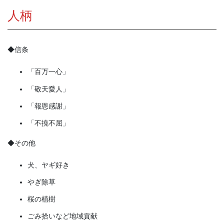
人柄
◆信条
「百万一心」
「敬天愛人」
「報恩感謝」
「不撓不屈」
◆その他
犬、ヤギ好き
やぎ除草
桜の植樹
ごみ拾いなど地域貢献