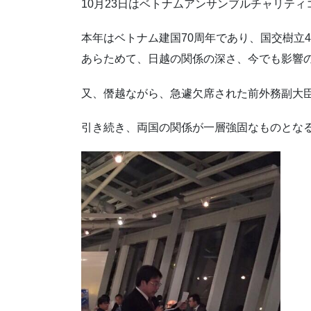
10月23日はベトナムアンサンブルチャリテ
本年はベトナム建国70周年であり、国交樹立
あらためて、日越の関係の深さ、今でも影響
又、僭越ながら、急遽欠席された前外務副大臣
引き続き、両国の関係が一層強固なものとな