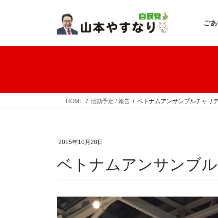
コ
ナ
ン
ビ
ごあ
テ
ゲ
ン
ー
ツ
シ
へ
ョ
ス
ン
キ
に
ッ
移
HOME
活動予定 / 報告
ベトナムアンサンブルチャリ
プ
動
2015年10月28日
ベトナムアンサンブル