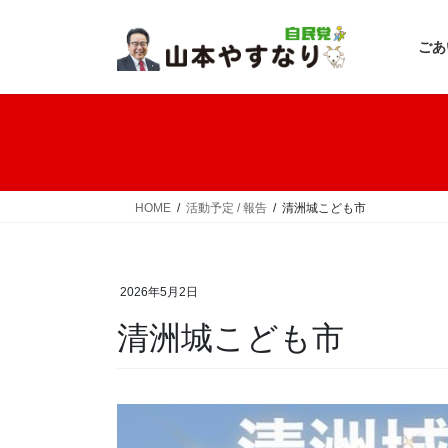
コ
ナ
ン
ビ
ごあ
テ
ゲ
ン
ー
ツ
シ
へ
ョ
ス
ン
キ
に
ッ
移
HOME
活動予定 / 報告
清洲城こども市
プ
動
2026年5月2日
清洲城こども市